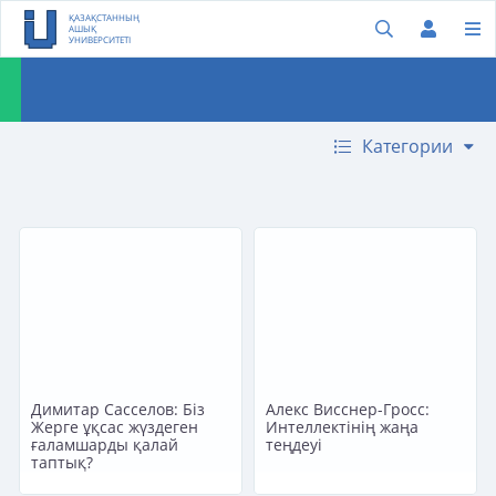
ҚАЗАҚСТАННЫҢ
АШЫҚ
УНИВЕРСИТЕТІ
Категории
Димитар Сасселов: Біз
Алекс Висснер-Гросс:
Жерге ұқсас жүздеген
Интеллектінің жаңа
ғаламшарды қалай
теңдеуі
таптық?