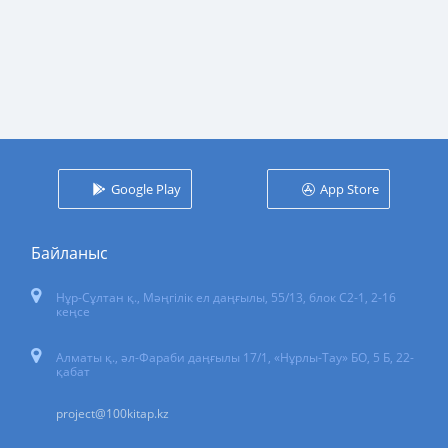
Google Play
App Store
Байланыс
Нұр-Сұлтан қ.
,
Мәңгілік ел даңғылы, 55/13
, блок С2-1, 2-16
кеңсе
Алматы қ., әл-Фараби даңғылы 17/1, «Нұрлы-Тау» БО, 5 Б, 22-
қабат
project@100kitap.kz