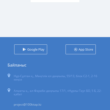
Google Play
App Store
Байланыс
Нұр-Сұлтан қ.
,
Мәңгілік ел даңғылы, 55/13
, блок С2-1, 2-16
кеңсе
Алматы қ., әл-Фараби даңғылы 17/1, «Нұрлы-Тау» БО, 5 Б, 22-
қабат
project@100kitap.kz