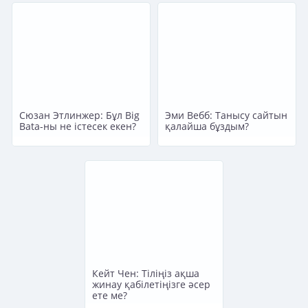
Сюзан Этлинжер: Бұл Big
Эми Вебб: Танысу сайтын
Вata-ны не істесек екен?
қалайша бұздым?
Кейт Чен: Тіліңіз ақша
жинау қабілетіңізге әсер
ете ме?