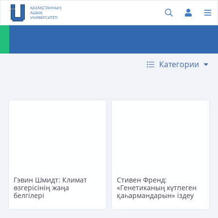
ҚАЗАҚСТАННЫҢ
АШЫҚ
УНИВЕРСИТЕТІ
Категории
Гэвин Шмидт: Климат
Стивен Френд:
өзгерісінің жаңа
«Генетиканың күтпеген
белгілері
қаһармандарын» іздеу