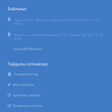
Байланыс
Нұр-Сұлтан қ.
,
Мәңгілік ел даңғылы, 55/13
, блок С2-1, 2-16
кеңсе
Алматы қ., әл-Фараби даңғылы 17/1, «Нұрлы-Тау» БО, 5 Б, 22-
қабат
project@100kitap.kz
Пайдалы сілтемелер
Университеттер
Кері байланыс
Құпиялық саясаты
Қолданушы келісімі