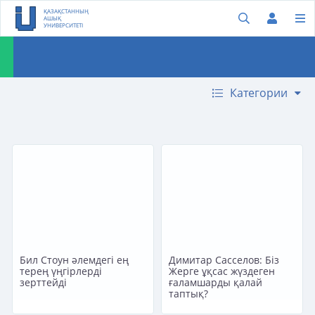
ҚАЗАҚСТАННЫҢ
АШЫҚ
УНИВЕРСИТЕТІ
Категории
Бил Стоун әлемдегі ең
Димитар Сасселов: Біз
терең үңгірлерді
Жерге ұқсас жүздеген
зерттейді
ғаламшарды қалай
таптық?