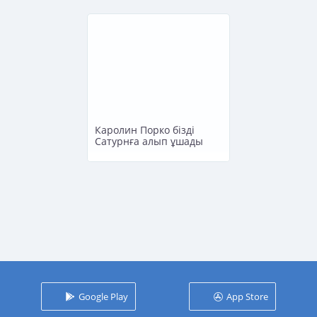
Каролин Порко бізді
Сатурнға алып ұшады
Google Play
App Store