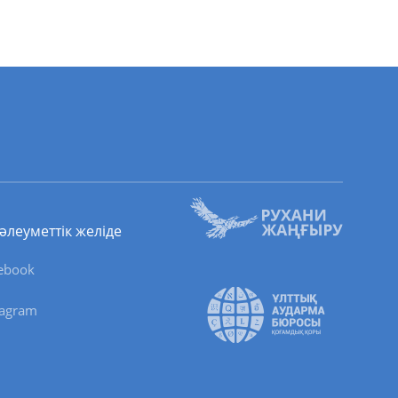
 әлеуметтік желіде
ebook
tagram