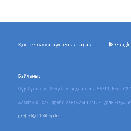
Қосымшаны жүктеп алыңыз
Google
Байланыс
Нұр-Сұлтан қ.
,
Мәңгілік ел даңғылы, 55/13
, блок С2-
Алматы қ., әл-Фараби даңғылы 17/1, «Нұрлы-Тау» БО,
project@100kitap.kz