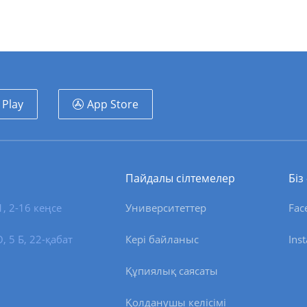
 Play
App Store
Пайдалы сілтемелер
Біз
1, 2-16 кеңсе
Университеттер
Fac
 5 Б, 22-қабат
Кері байланыс
Ins
Құпиялық саясаты
Қолданушы келісімі