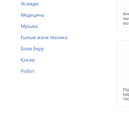
Әсемдік
Ан
Медицина
ны
үш
Музыка
Ғылым және техника
Білім беру
Қоғам
Робот
Ро
қа
тәс