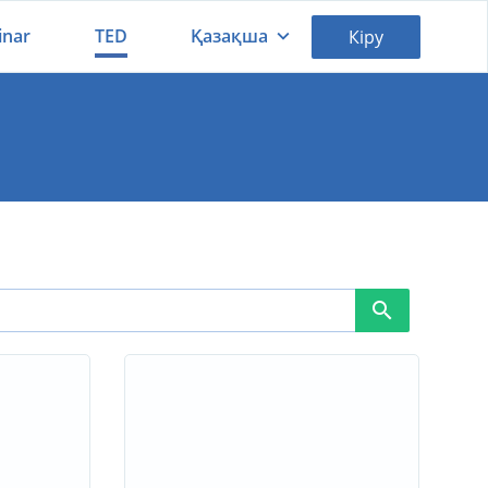
inar
TED
Қазақша
Кіру
Қазақша
Русский