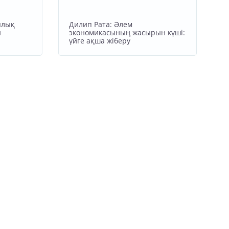
ялық
Дилип Рата: Әлем
н
экономикасының жасырын күші:
үйге ақша жіберу