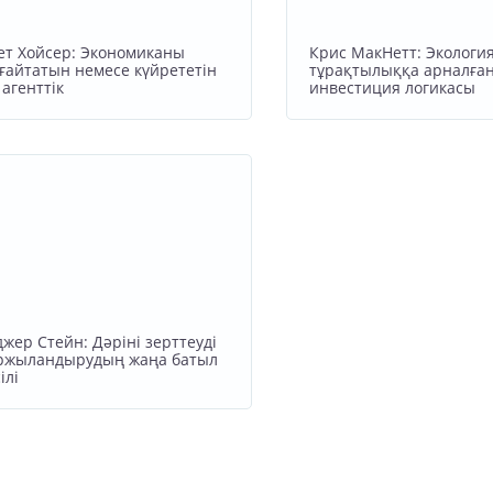
ет Хойсер: Экономиканы
Крис МакНетт: Экологи
ғайтатын немесе күйрететін
тұрақтылыққа арналға
 агенттік
инвестиция логикасы
джер Стейн: Дәріні зерттеуді
ржыландырудың жаңа батыл
ілі