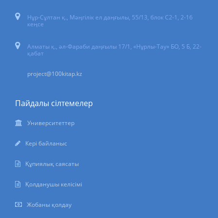
Нұр-Сұлтан қ.
,
Мәңгілік ел даңғылы, 55/13
, блок С2-1, 2-16
кеңсе
Алматы қ., әл-Фараби даңғылы 17/1, «Нұрлы-Тау» БО, 5 Б, 22-
қабат
project@100kitap.kz
Пайдалы сілтемелер
Университеттер
Кері байланыс
Құпиялық саясаты
Қолданушы келісімі
Жобаны қолдау