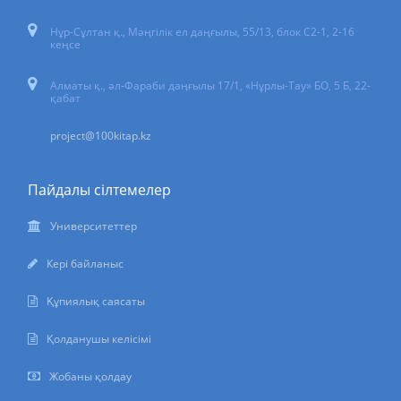
Нұр-Сұлтан қ.
,
Мәңгілік ел даңғылы, 55/13
, блок С2-1, 2-16
кеңсе
Алматы қ., әл-Фараби даңғылы 17/1, «Нұрлы-Тау» БО, 5 Б, 22-
қабат
project@100kitap.kz
Пайдалы сілтемелер
Университеттер
Кері байланыс
Құпиялық саясаты
Қолданушы келісімі
Жобаны қолдау