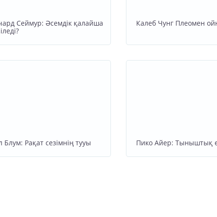
чард Сеймур: Әсемдік қалайша
Калеб Чунг Плеомен о
іледі?
л Блум: Рақат сезімнің тууы
Пико Айер: Тыныштық 