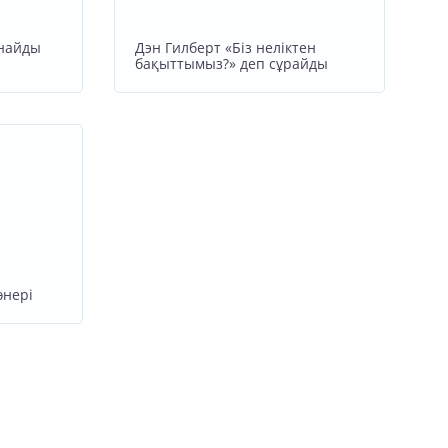
йнайды
Дэн Гилберт «Біз неліктен
бақыттымыз?» деп сұрайды
өнері