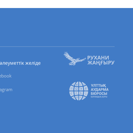
 әлеуметтік желіде
ebook
tagram