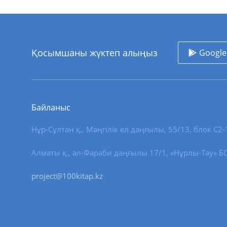
Қосымшаны жүктеп алыңыз
Google
Байланыс
Нұр-Сұлтан қ.
,
Мәңгілік ел даңғылы, 55/13
, блок С2-
Алматы қ., әл-Фараби даңғылы 17/1, «Нұрлы-Тау» БО,
project@100kitap.kz