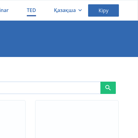
inar
TED
Қазақша
Кіру
Қазақша
Русский