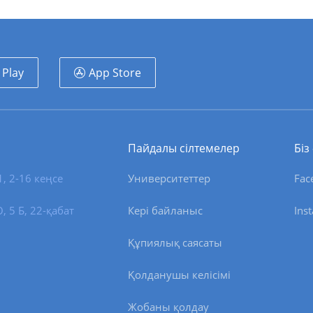
 Play
App Store
Пайдалы сілтемелер
Біз
1, 2-16 кеңсе
Университеттер
Fac
 5 Б, 22-қабат
Кері байланыс
Ins
Құпиялық саясаты
Қолданушы келісімі
Жобаны қолдау