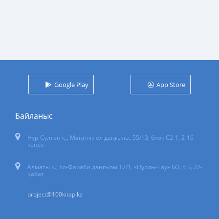
Google Play
App Store
Байланыс
Нұр-Сұлтан қ.
,
Мәңгілік ел даңғылы, 55/13
, блок С2-1, 2-16
кеңсе
Алматы қ., әл-Фараби даңғылы 17/1, «Нұрлы-Тау» БО, 5 Б, 22-
қабат
project@100kitap.kz