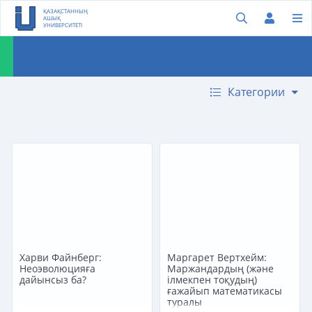
ҚАЗАҚСТАННЫҢ
АШЫҚ
УНИВЕРСИТЕТІ
Категории
Харви Файнберг:
Маргарет Вертхейм:
Неоэволюцияға
Маржандардың (және
дайынсыз ба?
ілмекпен тоқудың)
ғажайып математикасы
туралы