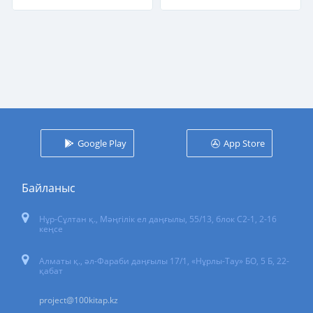
Google Play
App Store
Байланыс
Нұр-Сұлтан қ.
,
Мәңгілік ел даңғылы, 55/13
, блок С2-1, 2-16
кеңсе
Алматы қ., әл-Фараби даңғылы 17/1, «Нұрлы-Тау» БО, 5 Б, 22-
қабат
project@100kitap.kz