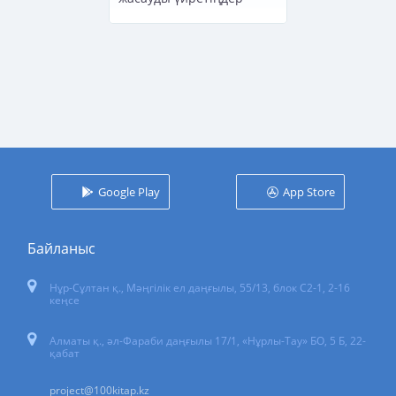
Google Play
App Store
Байланыс
Нұр-Сұлтан қ.
,
Мәңгілік ел даңғылы, 55/13
, блок С2-1, 2-16
кеңсе
Алматы қ., әл-Фараби даңғылы 17/1, «Нұрлы-Тау» БО, 5 Б, 22-
қабат
project@100kitap.kz