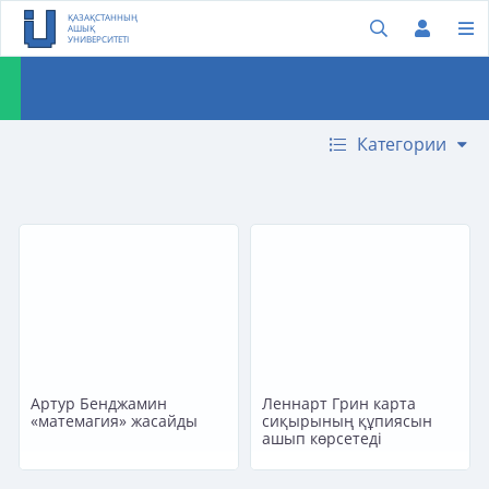
ҚАЗАҚСТАННЫҢ
АШЫҚ
УНИВЕРСИТЕТІ
Категории
Артур Бенджамин
Леннарт Грин карта
«матемагия» жасайды
сиқырының құпиясын
ашып көрсетеді