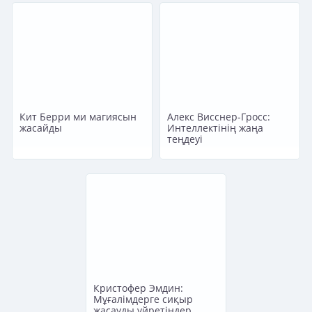
Кит Берри ми магиясын
Алекс Висснер-Гросс:
жасайды
Интеллектінің жаңа
теңдеуі
Кристофер Эмдин:
Мұғалімдерге сиқыр
жасауды үйретіңдер