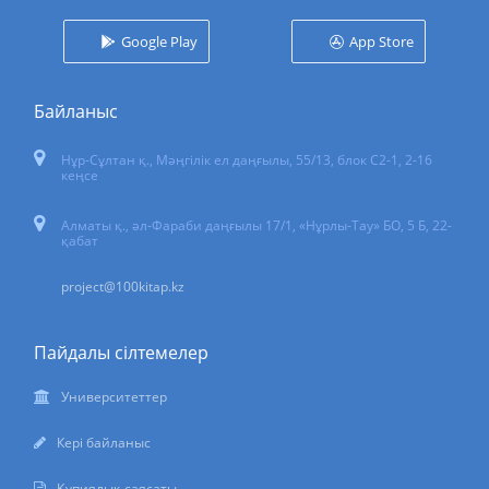
Google Play
App Store
Байланыс
Нұр-Сұлтан қ.
,
Мәңгілік ел даңғылы, 55/13
, блок С2-1, 2-16
кеңсе
Алматы қ., әл-Фараби даңғылы 17/1, «Нұрлы-Тау» БО, 5 Б, 22-
қабат
project@100kitap.kz
Пайдалы сілтемелер
Университеттер
Кері байланыс
Құпиялық саясаты