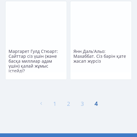
Маргарет Гулд Стюарт:
Янн Даль'Альо:
Сайттар сіз үшін (және
Махаббат. Сіз бәрін қате
басқа миллиар адам
жасап жүрсіз
үшін) қалай жұмыс
істейді?
1
2
3
4