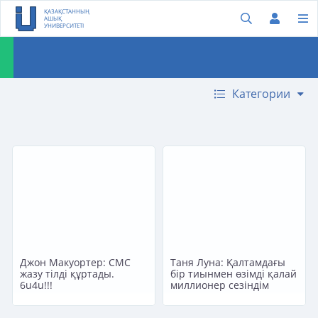
ҚАЗАҚСТАННЫҢ
АШЫҚ
УНИВЕРСИТЕТІ
Категории
Джон Макуортер: СМС
Таня Луна: Қалтамдағы
жазу тілді құртады.
бір тиынмен өзімді қалай
6u4u!!!
миллионер сезіндім