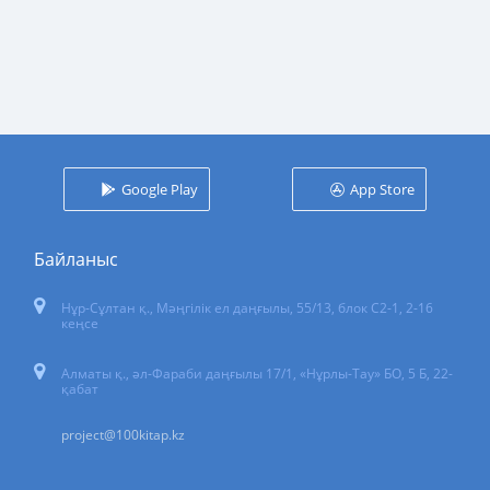
Google Play
App Store
Байланыс
Нұр-Сұлтан қ.
,
Мәңгілік ел даңғылы, 55/13
, блок С2-1, 2-16
кеңсе
Алматы қ., әл-Фараби даңғылы 17/1, «Нұрлы-Тау» БО, 5 Б, 22-
қабат
project@100kitap.kz