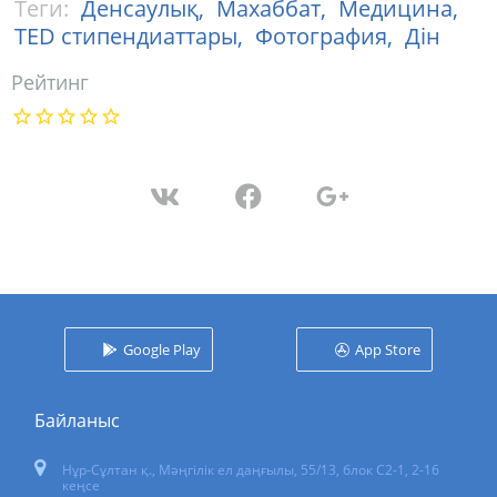
Теги:
Денсаулық,
Махаббат,
Медицина,
ТЕD стипендиаттары,
Фотография,
Дін
Рейтинг
Google Play
App Store
Байланыс
Нұр-Сұлтан қ.
,
Мәңгілік ел даңғылы, 55/13
, блок С2-1, 2-16
кеңсе