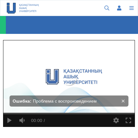
ҚАЗАҚСТАННЫҢ
АШЫҚ
УНИВЕРСИТЕТІ
Китра Кахана: Әкемнің денесі қамауда, ал рухы еркін қалықтап жүр
Ошибка:
Проблема с воспроизведением
00:00