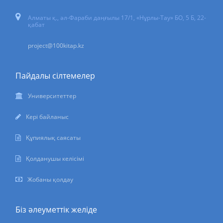
Алматы қ., әл-Фараби даңғылы 17/1, «Нұрлы-Тау» БО, 5 Б, 22-
қабат
project@100kitap.kz
Пайдалы сілтемелер
Университеттер
Кері байланыс
Құпиялық саясаты
Қолданушы келісімі
Жобаны қолдау
Біз әлеуметтік желіде