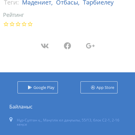
Теги:
Мәдениет,
Отбасы,
Тәрбиелеу
Рейтинг
Google Play
App Store
Байланыс
Нұр-Сұлтан қ.
,
Мәңгілік ел даңғылы, 55/13
, блок С2-1, 2-16
кеңсе