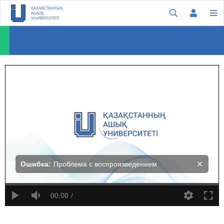
ҚАЗАҚСТАННЫҢ
АШЫҚ
УНИВЕРСИТЕТІ
Дженнифер Сениор: Ата-ана үшін бақыт – басты мақсат
Ошибка:
Проблема с воспроизведением
00:00