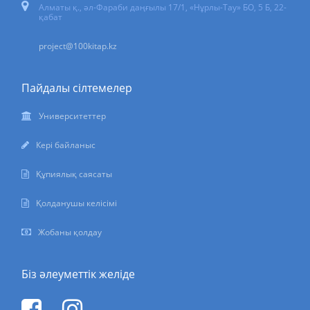
Алматы қ., әл-Фараби даңғылы 17/1, «Нұрлы-Тау» БО, 5 Б, 22-
қабат
project@100kitap.kz
Пайдалы сілтемелер
Университеттер
Кері байланыс
Құпиялық саясаты
Қолданушы келісімі
Жобаны қолдау
Біз әлеуметтік желіде