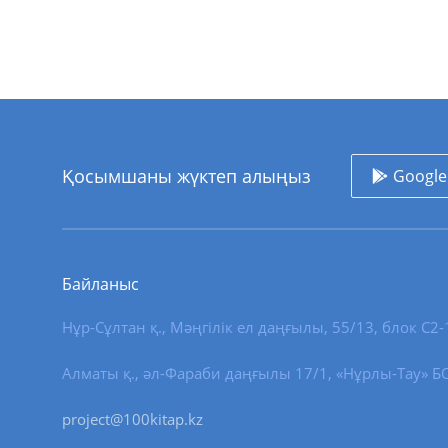
Қосымшаны жүктеп алыңыз
Google
Байланыс
Нұр-Сұлтан қ.
,
Мәңгілік ел даңғылы, 55/13
, блок С2-
Алматы қ., әл-Фараби даңғылы 17/1, «Нұрлы-Тау» БО,
project@100kitap.kz