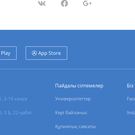
 Play
App Store
Пайдалы сілтемелер
Біз
1, 2-16 кеңсе
Университеттер
Fac
 5 Б, 22-қабат
Кері байланыс
Ins
Құпиялық саясаты