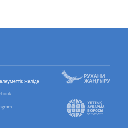
 әлеуметтік желіде
ebook
tagram