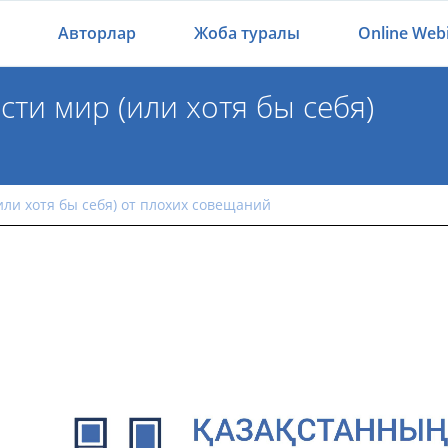
Авторлар
Жоба туралы
Online Web
сти мир (или хотя бы себя)
спасти мир (или хотя бы себя) от плохих совещ
или хотя бы себя) от плохих совещаний