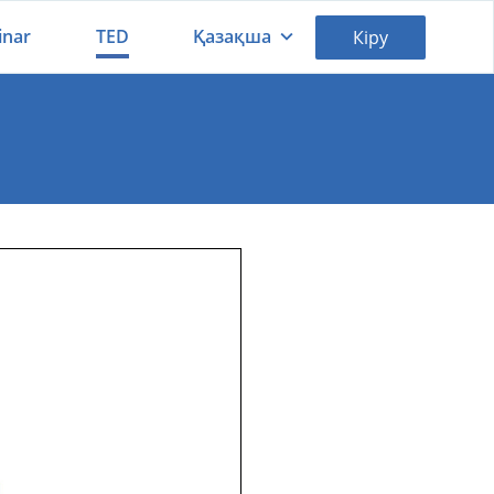
inar
TED
Қазақша
Кіру
Қазақша
Русский
аний