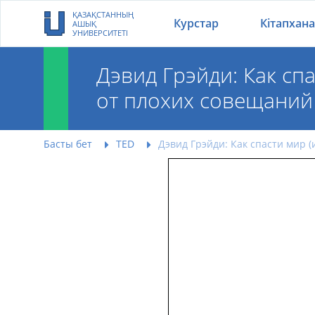
ҚАЗАҚСТАННЫҢ
Курстар
Кітапхана
АШЫҚ
УНИВЕРСИТЕТІ
Дэвид Грэйди: Как спа
от плохих совещаний
Дэвид Грэйди: Как 
Басты бет
TED
Дэвид Грэйди: Как спасти мир (