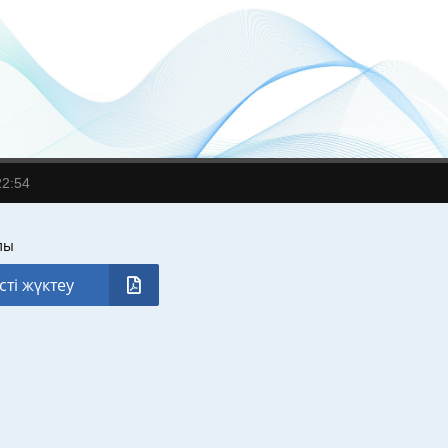
22:54
лы
сті жүктеу