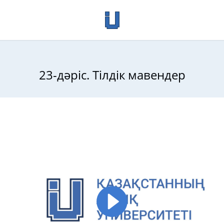
23-дәріс. Тілдік мавендер
т