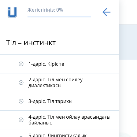
Жетістігіңіз: 0%
Тіл – инстинкт
Тіл – инстинк
1-дәріс. Кіріспе
play_circle_outline
2-дәріс. Тіл мен сөйлеу
play_circle_outline
диалектикасы
3-дәріс. Тіл тарихы
play_circle_outline
4-дәріс. Тіл мен ойлау арасындағы
play_circle_outline
байланыс
5-дәріс. Лингвистикалық