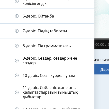
play_circle_outline
келісілгендік
6-дәріс. Ойтаңба
play_circle_outline
7-дәріс. Тілдің табиғаты
play_circle_outline
00:00
8-дәріс. Тіл грамматикасы
play_circle_outline
9-дәріс. Сөздер, сөздер және
Видеодәріс материа
play_circle_outline
сөздер
Дәрі
10-дәріс. Сөз – күрделі ұғым
play_circle_outline
11-дәріс. Сөйленіс және оны
қалыптастыратын тыныштық
play_circle_outline
дыбыстар