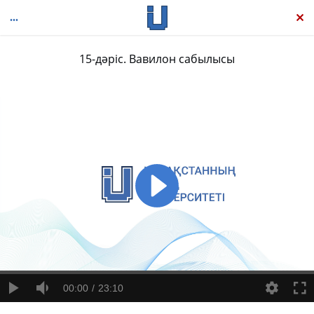
15-дәріс. Вавилон сабылысы
Тіл – инстинкт
00:00
23:10