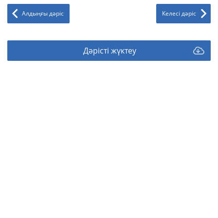
Алдыңғы дәріс
Келесі дәріс
Дәрісті жүктеу