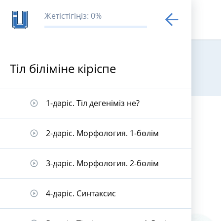
Жетістігіңіз: 0%
Тіл біліміне кіріспе
Тіл біліміне к
1-дәріс. Тіл дегеніміз не?
play_circle_outline
2-дәріс. Морфология. 1-бөлім
play_circle_outline
3-дәріс. Морфология. 2-бөлім
play_circle_outline
4-дәріс. Синтаксис
play_circle_outline