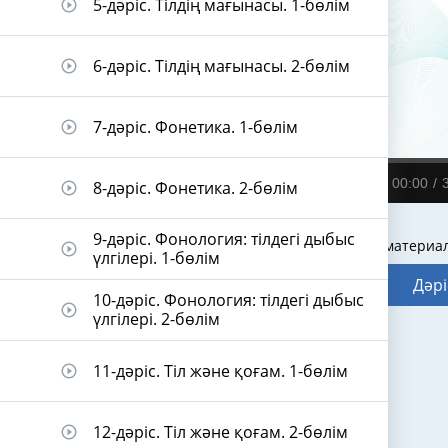
5-дәріс. Тілдің мағынасы. 1-бөлім
play_circle_outline
6-дәріс. Тілдің мағынасы. 2-бөлім
play_circle_outline
7-дәріс. Фонетика. 1-бөлім
play_circle_outline
00:00
8-дәріс. Фонетика. 2-бөлім
play_circle_outline
9-дәріс. Фонология: тілдегі дыбыс
Видеодәріс материа
play_circle_outline
үлгілері. 1-бөлім
Дәрі
10-дәріс. Фонология: тілдегі дыбыс
play_circle_outline
үлгілері. 2-бөлім
11-дәріс. Тіл және қоғам. 1-бөлім
play_circle_outline
12-дәріс. Тіл және қоғам. 2-бөлім
play_circle_outline