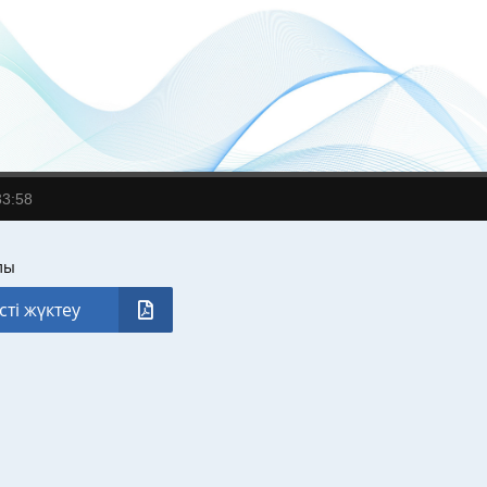
33:58
лы
сті жүктеу