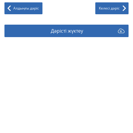
Алдыңғы дәріс
Келесі дәріс
Дәрісті жүктеу