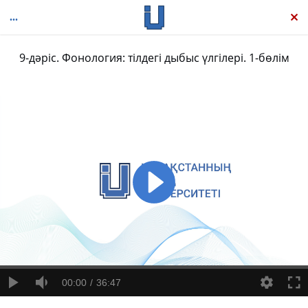
9-дәріс. Фонология: тілдегі дыбыс үлгілері. 1-бөлім
Тіл біліміне кіріспе
00:00
36:47