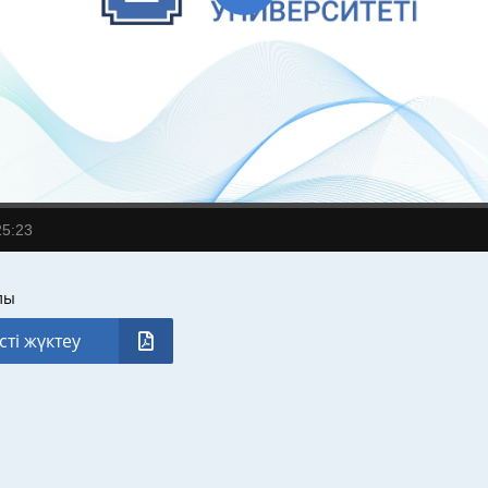
25:23
лы
сті жүктеу