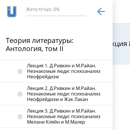
Жетістігіңіз: 0%
Теория литературы:
Лекция 
Антология, том ІІ
Теория литер
Лекция 1. Д.Ривкин и М.Райан.
Незнакомые люди: психоанализ
play_circle_outline
Неофрейдизм
Лекция 2. Д.Ривкин и М.Райан.
Незнакомые люди: психоанализ
play_circle_outline
Неофрейдизм и Жак Лакан
Лекция 3. Д.Ривкин и М.Райан.
Незнакомые люди: психоанализ
play_circle_outline
Мелани Кляйн и М.Малер