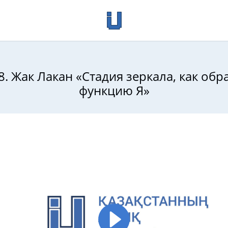
8. Жак Лакан «Стадия зеркала, как об
функцию Я»
атуры: Антология, том ІІ