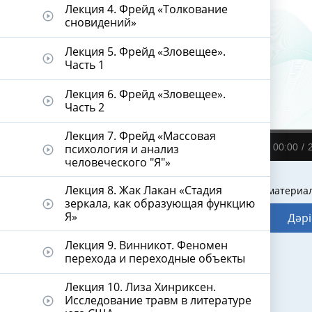
Лекция 4. Фрейд «Толкование
play_circle_outline
сновидений»
Лекция 5. Фрейд «Зловещее».
play_circle_outline
Часть 1
Лекция 6. Фрейд «Зловещее».
play_circle_outline
Часть 2
Лекция 7. Фрейд «Массовая
психология и анализ
00:00
play_circle_outline
человеческого "Я"»
Лекция 8. Жак Лакан «Стадия
Видеодәріс материа
зеркала, как образующая функцию
play_circle_outline
Я»
Дәрі
Лекция 9. Винникот. Феномен
play_circle_outline
перехода и переходные объекты
Лекция 10. Лиза Хинриксен.
Исследование травм в литературе
play_circle_outline