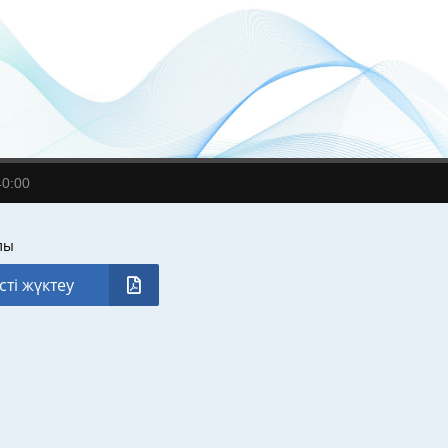
40:00
лы
сті жүктеу