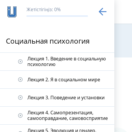
Жетістігіңіз: 0%
Социальная психология
Социальная 
Лекция 1. Введение в социальную
play_circle_outline
психологию
Лекция 2. Я в социальном мире
play_circle_outline
Лекция 3. Поведение и установки
play_circle_outline
Лекция 4. Самопрезентация,
play_circle_outline
самооправдание, самовосприятие
Лекция 5. Эволюция и гендер.