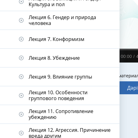
play_circle_outline
Культура и пол
Лекция 6. Гендер и природа
play_circle_outline
человека
Лекция 7. Конформизм
play_circle_outline
00:00
Лекция 8. Убеждение
play_circle_outline
Видеодәріс материа
Лекция 9. Влияние группы
play_circle_outline
Дәрі
Лекция 10. Особенности
play_circle_outline
группового поведения
Лекция 11. Сопротивление
play_circle_outline
убеждению
Лекция 12. Агрессия. Причинение
play_circle_outline
вреда другим