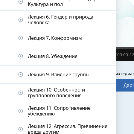
play_circle_outline
Культура и пол
Лекция 6. Гендер и природа
play_circle_outline
человека
Лекция 7. Конформизм
play_circle_outline
00:00
Лекция 8. Убеждение
play_circle_outline
Видеодәріс материа
Лекция 9. Влияние группы
play_circle_outline
Дәрі
Лекция 10. Особенности
play_circle_outline
группового поведения
Лекция 11. Сопротивление
play_circle_outline
убеждению
Лекция 12. Агрессия. Причинение
play_circle_outline
вреда другим