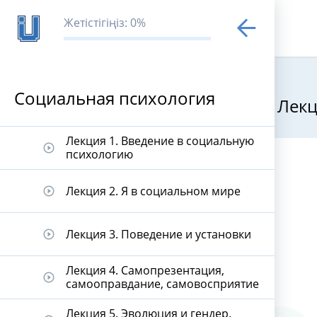
Жетістігіңіз: 0%
Социальная психология
Лекц
Социальная 
Лекция 1. Введение в социальную
play_circle_outline
психологию
Лекция 2. Я в социальном мире
play_circle_outline
Лекция 3. Поведение и установки
play_circle_outline
Лекция 4. Самопрезентация,
play_circle_outline
самооправдание, самовосприятие
Лекция 5. Эволюция и гендер.