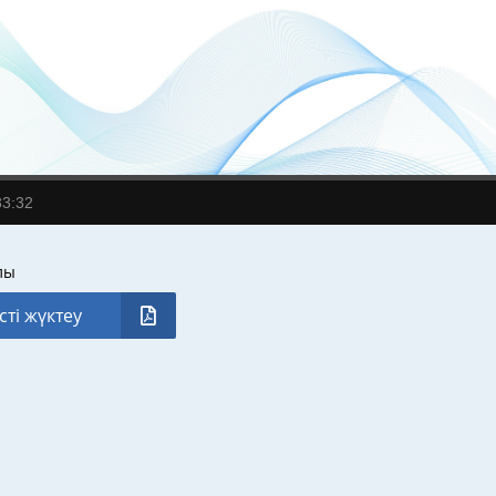
33:32
лы
сті жүктеу