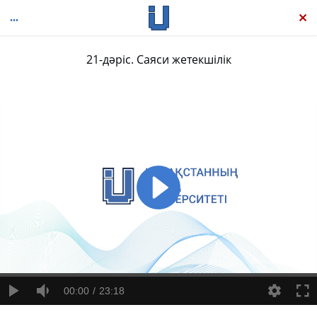
21-дәріс. Саяси жетекшілік
Саясаттану
00:00
23:18