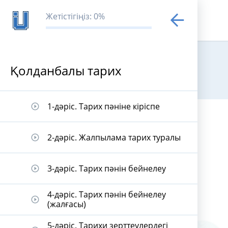
Жетістігіңіз: 0%
Қолданбалы тарих
Қолданбалы 
1-дәріс. Тарих пәніне кіріспе
play_circle_outline
2-дәріс. Жалпылама тарих туралы
play_circle_outline
3-дәріс. Тарих пәнін бейнелеу
play_circle_outline
4-дәріс. Тарих пәнін бейнелеу
play_circle_outline
(жалғасы)
5-дәріс. Тарихи зерттеулердегі