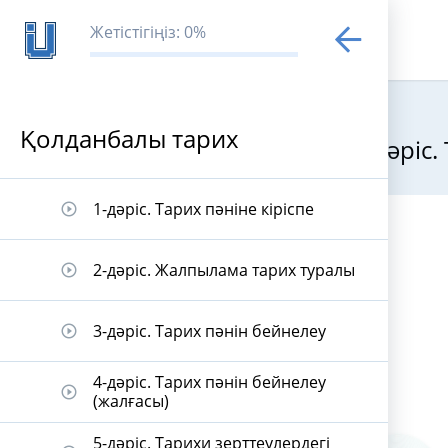
Жетістігіңіз: 0%
Қолданбалы тарих
7-дәріс
Қолданбалы 
1-дәріс. Тарих пәніне кіріспе
play_circle_outline
2-дәріс. Жалпылама тарих туралы
play_circle_outline
3-дәріс. Тарих пәнін бейнелеу
play_circle_outline
4-дәріс. Тарих пәнін бейнелеу
play_circle_outline
(жалғасы)
5-дәріс. Тарихи зерттеулердегі