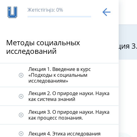
Жетістігіңіз: 0%
Методы социальных
Лекция 3
исследований
Методы соци
Лекция 1. Введение в курс
«Подходы к социальным
play_circle_outline
исследованиям»
Лекция 2. О природе науки. Наука
play_circle_outline
как система знаний
Лекция 3. О природе науки. Наука
play_circle_outline
как процесс познания.
Лекция 4. Этика исследования
play_circle_outline