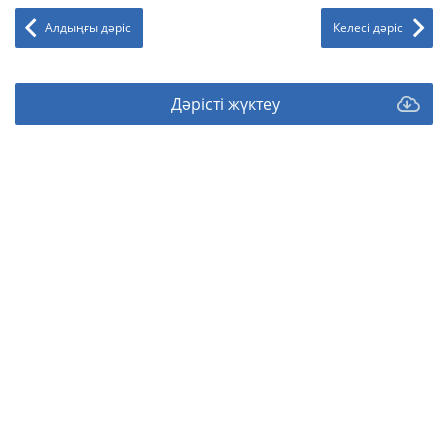
Алдыңғы дәріс
Келесі дәріс
Дәрісті жүктеу