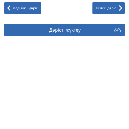
Алдыңғы дәріс
Келесі дәріс
Дәрісті жүктеу