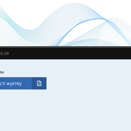
25:09
лы
сті жүктеу