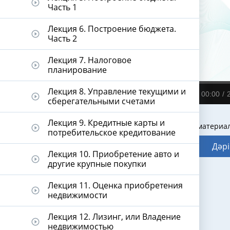
play_circle_outline
Часть 1
Лекция 6. Построение бюджета.
play_circle_outline
Часть 2
Лекция 7. Налоговое
play_circle_outline
планирование
Лекция 8. Управление текущими и
00:00
play_circle_outline
сберегательными счетами
Лекция 9. Кредитные карты и
Видеодәріс материа
play_circle_outline
потребительское кредитование
Дәрі
Лекция 10. Приобретение авто и
play_circle_outline
другие крупные покупки
Лекция 11. Оценка приобретения
play_circle_outline
недвижимости
Лекция 12. Лизинг, или Владение
play_circle_outline
недвижимостью