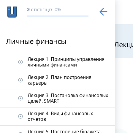
Жетістігіңіз: 0%
Личные финансы
Лекци
Личные фина
Лекция 1. Принципы управления
play_circle_outline
личными финансами
Лекция 2. План построения
play_circle_outline
карьеры
Лекция 3. Постановка финансовых
play_circle_outline
целей. SMART
Лекция 4. Виды финансовых
play_circle_outline
отчетов
Лекция 5. Построение бюджета.