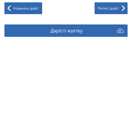
Алдыңғы дәріс
Келесі дәріс
Дәрісті жүктеу