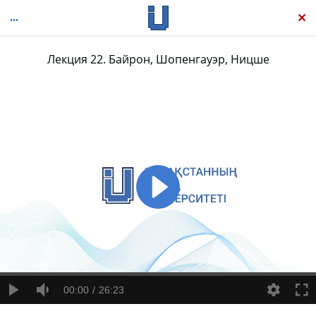
Лекция 22. Байрон, Шопенгауэр, Ницше
История западной философии
00:00
26:23