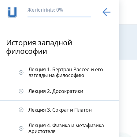
Жетістігіңіз: 0%
История западной
философии
История зап
Лекция 1. Бертран Рассел и его
play_circle_outline
взгляды на философию
Лекция 2. Досократики
play_circle_outline
Лекция 3. Сократ и Платон
play_circle_outline
Лекция 4. Физика и метафизика
play_circle_outline
Аристотеля