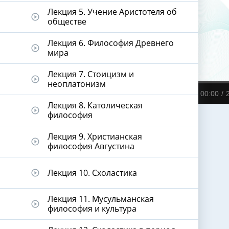
Лекция 5. Учение Аристотеля об
play_circle_outline
обществе
Лекция 6. Философия Древнего
play_circle_outline
мира
Лекция 7. Стоицизм и
play_circle_outline
неоплатонизм
00:00
Лекция 8. Католическая
play_circle_outline
философия
Лекция 9. Христианская
play_circle_outline
философия Августина
Лекция 10. Схоластика
play_circle_outline
Лекция 11. Мусульманская
play_circle_outline
философия и культура