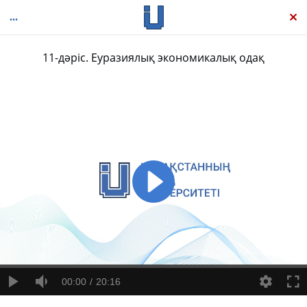
11-дәріс. Еуразиялық экономикалық одақ
Халықаралық бизнес құқығы және заңнамалық орта: Транзакциялық көзқарас 1
00:00
20:16