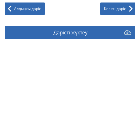
Алдыңғы дәріс
Келесі дәріс
Дәрісті жүктеу