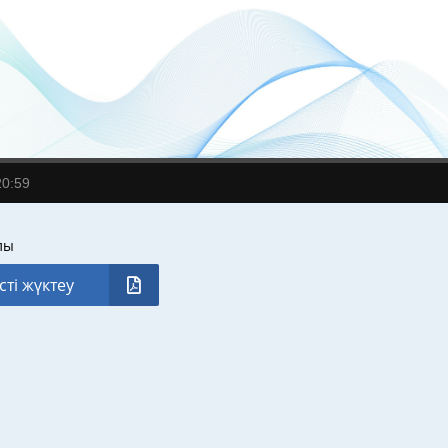
20:59
лы
сті жүктеу