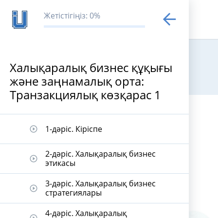
Жетістігіңіз: 0%
Халықаралық бизнес құқығы
және заңнамалық орта:
Транзакциялық көзқарас 1
1-дәріс. Кіріспе
play_circle_outline
2-дәріс. Халықаралық бизнес
play_circle_outline
этикасы
3-дәріс. Халықаралық бизнес
play_circle_outline
стратегиялары
4-дәріс. Халықаралық