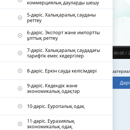
play_circle_outline
коммерциялық дауларды шешу
5-дәріс. Халықаралық сауданы
play_circle_outline
реттеу
6-дәріс. Экспорт және импортты
play_circle_outline
ұлттық реттеу
7-дәріс. Халықаралық саудадағы
play_circle_outline
00:00
тарифтік емес кедергілер
8-дәріс. Еркін сауда келісімдері
play_circle_outline
Видеодәріс материа
Дәрі
9-дәріс. Кедендік және
play_circle_outline
экономикалық одақтар
10-дәріс. Еуропалық одақ
play_circle_outline
11-дәріс. Еуразиялық
play_circle_outline
экономикалық одақ