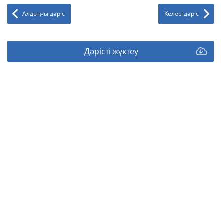
Алдыңғы дәріс
Келесі дәріс
Дәрісті жүктеу