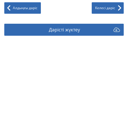
Алдыңғы дәріс
Келесі дәріс
Дәрісті жүктеу