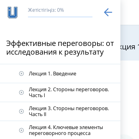
Жетістігіңіз: 0%
Эффективные переговоры: от
Лекция 
исследования к результату
Эффективные 
Лекция 1. Введение
play_circle_outline
Лекция 2. Стороны переговоров.
play_circle_outline
Часть I
Лекция 3. Стороны переговоров.
play_circle_outline
Часть II
Лекция 4. Ключевые элементы
play_circle_outline
переговорного процесса