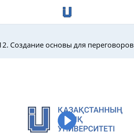
12. Создание основы для переговоров. 
переговоры: от исследования к результату