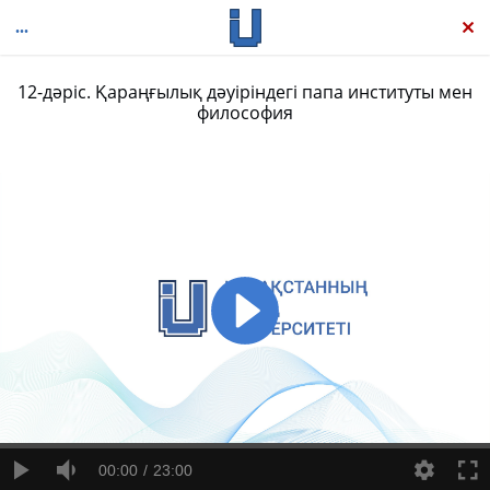
12-дәріс. Қараңғылық дәуіріндегі папа институты мен
философия
Батыс философиясының тарихы
00:00
23:00