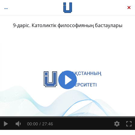
9-дәріс. Католиктік философияның бастаулары
Батыс философиясының тарихы
00:00
27:46