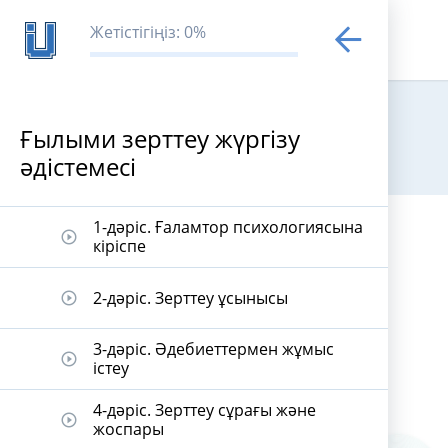
Жетістігіңіз: 0%
Ғылыми зерттеу жүргізу
әдістемесі
Ғылыми зертт
1-дәріс. Ғаламтор психологиясына
play_circle_outline
кіріспе
2-дәріс. Зерттеу ұсынысы
play_circle_outline
3-дәріс. Әдебиеттермен жұмыс
play_circle_outline
істеу
4-дәріс. Зерттеу сұрағы және
play_circle_outline
жоспары