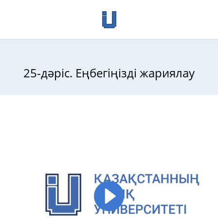
25-дәріс. Еңбегіңізді жариялау
еу жүргізу әдістемесі