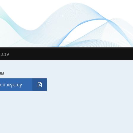
23:19
лы
сті жүктеу