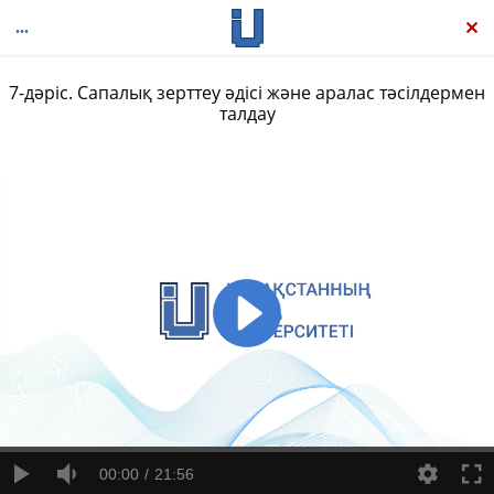
7-дәріс. Сапалық зерттеу әдісі және аралас тәсілдермен
талдау
Ғылыми зерттеу жүргізу әдістемесі
00:00
21:56