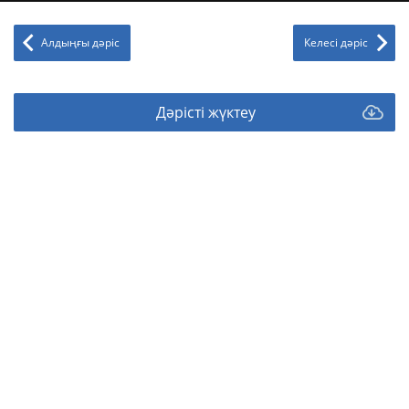
Алдыңғы дәріс
Келесі дәріс
Дәрісті жүктеу