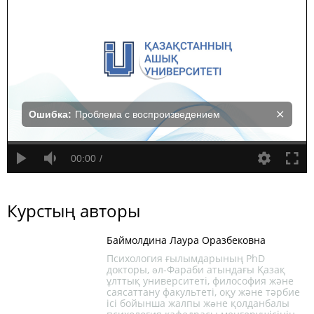
Ошибка:
Проблема с воспроизведением
00:00
Курстың авторы
Баймолдина Лаура Оразбековна
Психология ғылымдарының PhD
докторы, əл-Фараби атындағы Қазақ
ұлттық университеті, философия және
саясаттану факультеті, оқу және тәрбие
ісі бойынша жалпы жəне қолданбалы