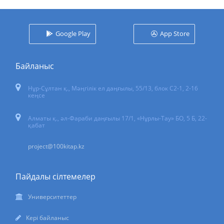
Google Play
App Store
Байланыс
Нұр-Сұлтан қ.
,
Мәңгілік ел даңғылы, 55/13
, блок С2-1, 2-16
кеңсе
Алматы қ., әл-Фараби даңғылы 17/1, «Нұрлы-Тау» БО, 5 Б, 22-
қабат
project@100kitap.kz
Пайдалы сілтемелер
Университеттер
Кері байланыс