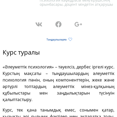
психология кафедрасы меңгерушісінің
орынбасары, доцент міндетін атқарушы
Таңдаулыларға
Курс туралы
«Әлеуметтік психология» – тәуелсіз, дербес іргелі курс.
Курстың мақсаты –
тыңдаушылардың әлеуметтік
психология пәнін, оның компоненттерін, жеке және
әртүрлі топтардың әлеуметтік мінез-құлқының
құбылыстары мен заңдылықтарын түсінуін
қалыптастыру.
Курс, тек қана танымдық емес, сонымен қатар,
қызықты әрі ғылыми фактілер мен ақпаратқа толы.