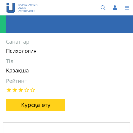
ҚАЗАҚСТАННЫҢ
АШЫҚ
УНИВЕРСИТЕТІ
Санаттар
Психология
Тілі
Қазақша
Рейтинг
Курсқа өту
Әлеуметтік психология