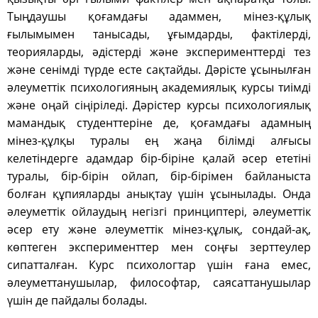
Тыңдаушы қоғамдағы адаммен, мінез-құлық
ғылымымен танысады, ұғымдарды, фактілерді,
теорияларды, әдістерді және эксперименттерді тез
және сенімді түрде есте сақтайды. Дәрісте ұсынылған
әлеуметтік психологияның академиялық курсы тиімді
және оңай сіңіріледі. Дәрістер курсы психологиялық
мамандық студенттеріне де, қоғамдағы адамның
мінез-құлқы туралы ең жаңа білімді алғысы
келетіндерге адамдар бір-біріне қалай әсер ететіні
туралы, бір-бірін ойлап, бір-бірімен байланыста
болған құпияларды анықтау үшін ұсынылады. Онда
әлеуметтік ойлаудың негізгі принциптері, әлеуметтік
әсер ету және әлеуметтік мінез-құлық, сондай-ақ,
көптеген эксперименттер мен соңғы зерттеулер
сипатталған. Курс психологтар үшін ғана емес,
әлеуметтанушылар, философтар, саясаттанушылар
үшін де пайдалы болады.