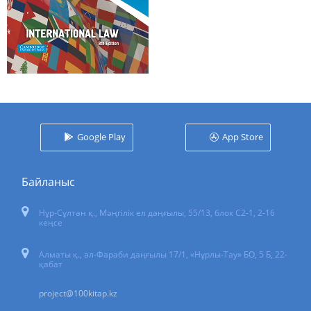
Google Play
App Store
Байланыс
Нұр-Сұлтан қ.
,
Мәңгілік ел даңғылы, 55/13
, блок С2-1, 2-16
кеңсе
Алматы қ., әл-Фараби даңғылы 17/1, «Нұрлы-Тау» БО, 5 Б, 22-
қабат
project@100kitap.kz