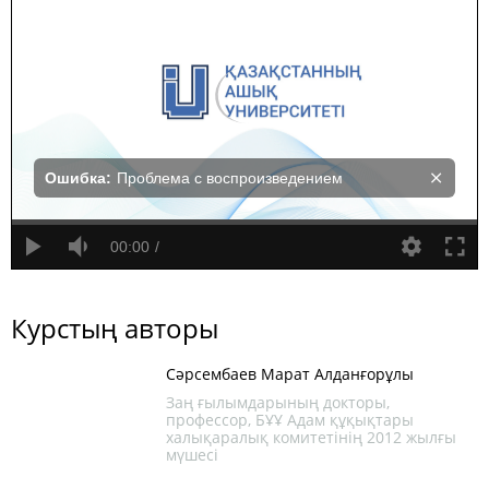
Ошибка:
Проблема с воспроизведением
00:00
Курстың авторы
Сәрсембаев Марат Алданғорұлы
Заң ғылымдарының докторы,
профессор, БҰҰ Адам құқықтары
халықаралық комитетінің 2012 жылғы
мүшесі