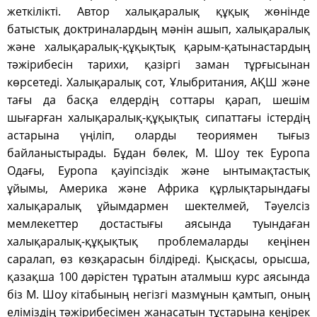
жеткілікті. Автор халықаралық құқық жөнінде
батыстық доктриналардың мәнін ашып, халықаралық
және халықаралық-құқықтық қарым-қатынастардың
тәжірибесін тарихи, қазіргі заман тұрғысынан
көрсетеді. Халықаралық сот, Ұлыбритания, АҚШ және
тағы да басқа елдердің соттары қарап, шешім
шығарған халықаралық-құқықтық сипаттағы істердің
астарына үңіліп, оларды теориямен тығыз
байланыстырады. Бұдан бөлек, М. Шоу тек Еуропа
Одағы, Еуропа қауіпсіздік және ынтымақтастық
ұйымы, Америка және Африка құрлықтарындағы
халықаралық ұйымдармен шектелмей, Тәуелсіз
мемлекеттер достастығы аясында туындаған
халықаралық-құқықтық проблемаларды кеңінен
саралап, өз көзқарасын білдіреді. Қысқасы, орысша,
қазақша 100 дәрістен тұратын аталмыш курс аясында
біз М. Шоу кітабының негізгі мазмұнын қамтып, оның
еліміздің тәжірибесімен жанасатын тұстарына кеңірек