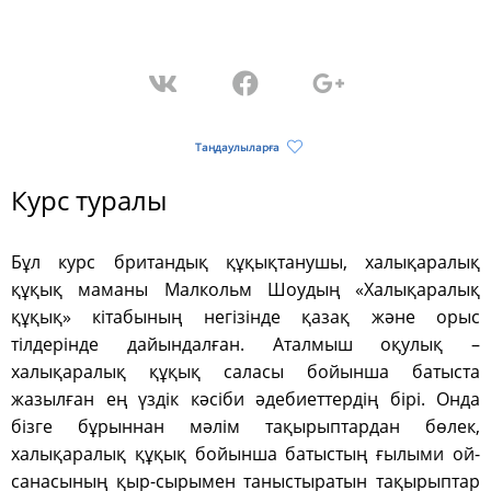
Таңдаулыларға
Курс туралы
Бұл курс британдық құқықтанушы, халықаралық
құқық маманы Малкольм Шоудың «Халықаралық
құқық» кітабының негізінде қазақ және орыс
тілдерінде дайындалған. Аталмыш оқулық –
халықаралық құқық саласы бойынша батыста
жазылған ең үздік кәсіби әдебиеттердің бірі. Онда
бізге бұрыннан мәлім тақырыптардан бөлек,
халықаралық құқық бойынша батыстың ғылыми ой-
санасының қыр-сырымен таныстыратын тақырыптар