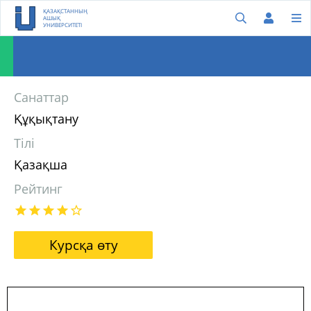
ҚАЗАҚСТАННЫҢ
АШЫҚ
УНИВЕРСИТЕТІ
Санаттар
Құқықтану
Тілі
Қазақша
Рейтинг
Курсқа өту
Халықаралық құқық, І