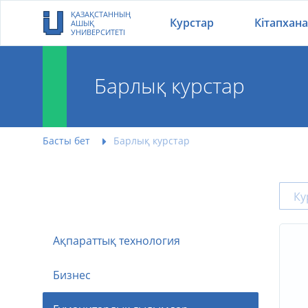
ҚАЗАҚСТАННЫҢ
Курстар
Кітапхана
АШЫҚ
УНИВЕРСИТЕТІ
Барлық курстар
Басты бет
Барлық курстар
Ақпараттық технология
Бизнес