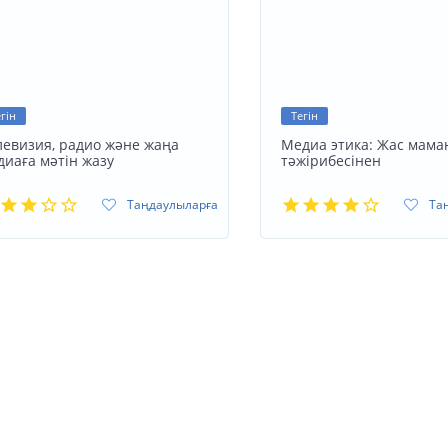
гін
Тегін
левизия, радио және жаңа
Медиа этика: Жас мама
диаға мәтін жазу
тәжірибесінен
Таңдаулыларға
Та