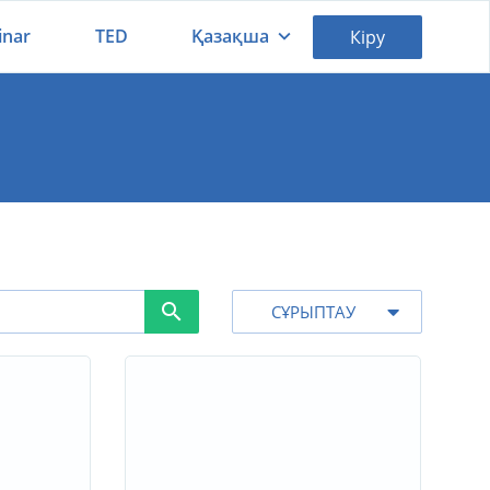
inar
TED
Қазақша
Кіру
Қазақша
Русский
СҰРЫПТАУ
Күні бойынша
Атауы бойынша