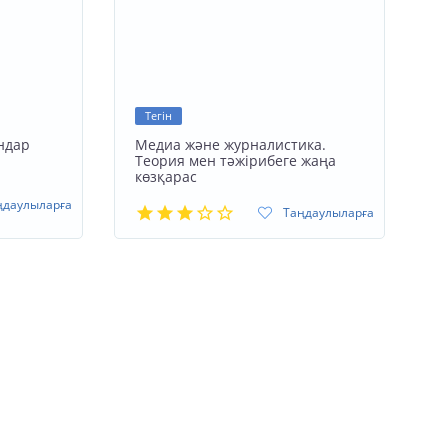
Тегін
ндар
Медиа және журналистика.
Теория мен тәжірибеге жаңа
көзқарас
ңдаулыларға
Таңдаулыларға