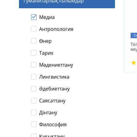
Гуманитарлық ғылымдар
Медиа
Антропология
Те
Өнер
Те
ме
Тарих
Мәдениеттану
Лингвистика
Әдебиеттану
Саясаттану
Дінтану
Философия
Құқықтану