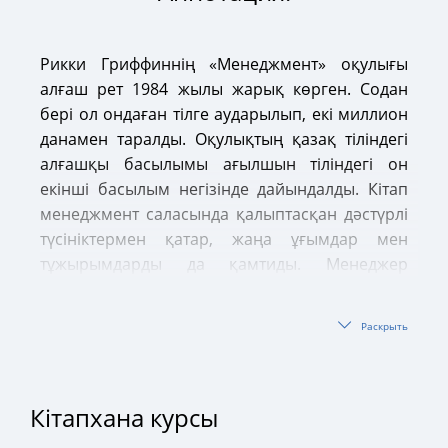
Рикки Гриффиннің «Менеджмент» оқулығы
алғаш рет 1984 жылы жарық көрген. Содан
бері ол ондаған тілге аударылып, екі миллион
данамен таралды. Оқулықтың қазақ тіліндегі
алғашқы басылымы ағылшын тіліндегі он
екінші басылым негізінде дайындалды. Кітап
менеджмент саласында қалыптасқан дәстүрлі
түсініктермен қатар, жаңа ұғымдар мен
тұжырымдарды да қамтиды. Менеджер
жұмысына тікелей де, жанама да әсер ететін
этикалық бақылау, қоғамдық жауапкершілік,
Раскрыть
менеджмент саласының жаһандық сипаты,
цифрлық технологиялар, теория мен
тәжірибенің ұштасуы сынды категориялардың
Кітапхана курсы
әрқайсысы нақты кейстер негізінде
түсіндіріледі. Кітап жоғары оқу орындарының