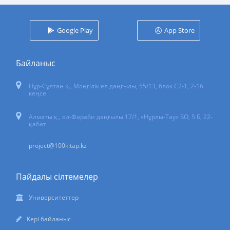
Google Play
App Store
Байланыс
Нұр-Сұлтан қ.
,
Мәңгілік ел даңғылы, 55/13
, блок С2-1, 2-16
кеңсе
Алматы қ., әл-Фараби даңғылы 17/1, «Нұрлы-Тау» БО, 5 Б, 22-
қабат
project@100kitap.kz
Пайдалы сілтемелер
Университеттер
Кері байланыс