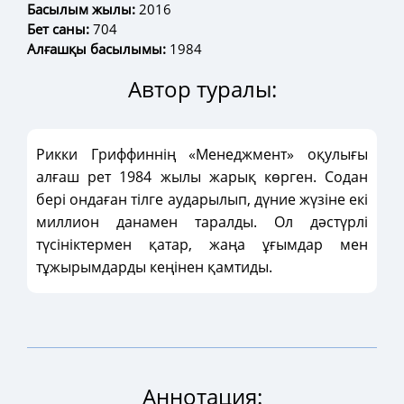
Басылым жылы:
2016
Бет саны:
704
Алғашқы басылымы:
1984
Автор туралы:
Рикки Гриффиннің «Менеджмент» оқулығы
алғаш рет 1984 жылы жарық көрген. Содан
бері ондаған тілге аударылып, дүние жүзіне екі
миллион данамен таралды. Ол дәстүрлі
түсініктермен қатар, жаңа ұғымдар мен
тұжырымдарды кеңінен қамтиды.
Аннотация: