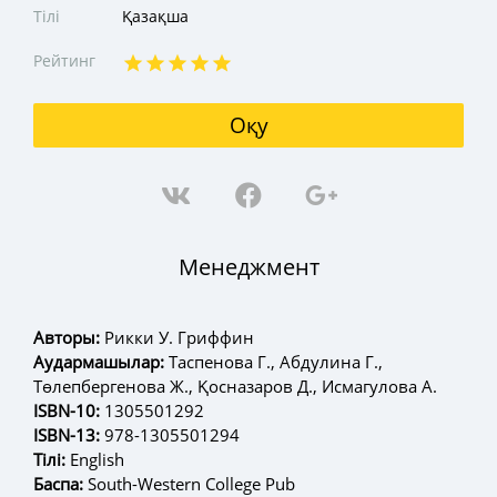
Тілі
Қазақша
Рейтинг
Оқу
Менеджмент
Авторы:
Рикки У. Гриффин
Аудармашылар:
Таспенова Г., Абдулина Г.,
Төлепбергенова Ж., Қосназаров Д., Исмагулова А.
ISBN-10:
1305501292
ISBN-13:
978-1305501294
Тілі:
English
Баспа:
South-Western College Pub