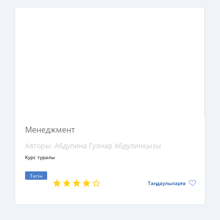
«Экономика», «Менеджмент», «Маркетинг»
және басқа да мамандықтарда оқитын
студенттерге, оқытушыларға, кәсіп бастаушы
бизнесмендерге, кәсіпорын басшыларына,
менеджмент жөніндегі білімін арттырғысы
келетін кез келген оқырманға арналған және
қазақ тіліндегі МВА курсының негізгі
оқулықтарының бірі ретінде ұсынылады.
Менеджмент
Авторы: Абдулина Гулнар Абдулинқызы
Курс туралы
Тегін
Таңдаулыларға