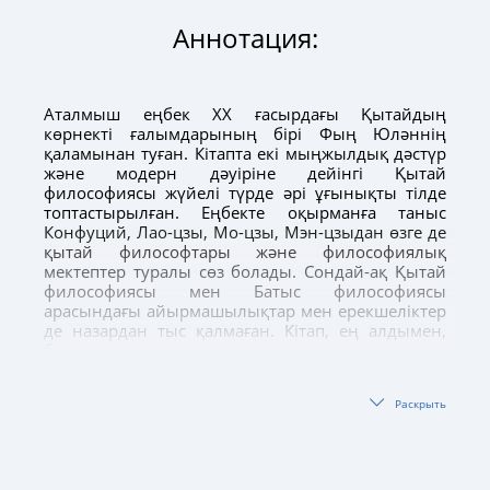
Аннотация:
Аталмыш еңбек XX ғасырдағы Қытайдың
көрнекті ғалымдарының бірі Фың Юләннің
қаламынан туған. Кітапта екі мыңжылдық дәстүр
және модерн дәуіріне дейінгі Қытай
философиясы жүйелі түрде әрі ұғынықты тілде
топтастырылған. Еңбекте оқырманға таныс
Конфуций, Лао-цзы, Мо-цзы, Мэн-цзыдан өзге де
қытай философтары және философиялық
мектептер туралы сөз болады. Сондай-ақ Қытай
философиясы мен Батыс философиясы
арасындағы айырмашылықтар мен ерекшеліктер
де назардан тыс қалмаған. Кітап, ең алдымен,
бакалавриатта оқитын студенттерге арналған.
Оған қоса, философия ілімін танып-білуге
талпынған көпшілік қауымға да өте пайдалы.
Раскрыть