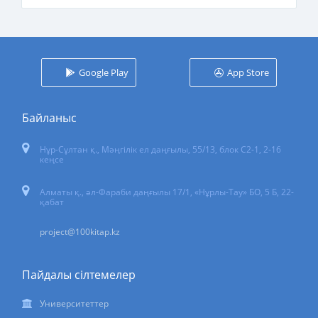
Google Play
App Store
Байланыс
Нұр-Сұлтан қ.
,
Мәңгілік ел даңғылы, 55/13
, блок С2-1, 2-16
кеңсе
Алматы қ., әл-Фараби даңғылы 17/1, «Нұрлы-Тау» БО, 5 Б, 22-
қабат
project@100kitap.kz
Пайдалы сілтемелер
Университеттер