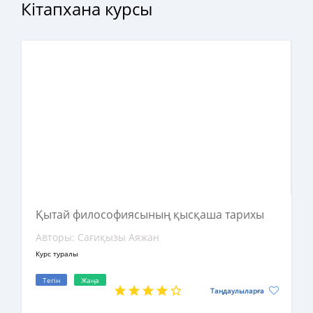
Кітапхана курсы
Қытай философиясының қысқаша тарихы
Авторы: Сағиқызы Аяжан
Курс туралы
Тегін
Жаңа
Таңдаулыларға