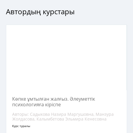
Автордың курстары
Көпке ұмтылған жалғыз. Әлеуметтік
психологияға кіріспе
Авторы: Садыкова Назира Маргушовна, Манзура
Жолдасова, Калымбетова Эльмира Кенесовна
Курс туралы