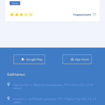
Тегін
Таңдаулыларға
Google Play
App Store
Байланыс
Нұр-Сұлтан қ.
,
Мәңгілік ел даңғылы, 55/13
, блок С2-1, 2-16
кеңсе
Алматы қ., әл-Фараби даңғылы 17/1, «Нұрлы-Тау» БО, 5 Б, 22-
қабат