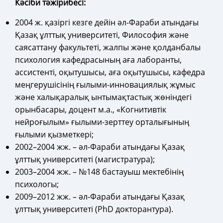
Кәсіби тәжірибесі:
2004 ж. қазіргі кезге дейін
әл-Фараби атындағы
Қазақ ұлттық университеті, Философия және
саясаттану факультеті, жалпы және қолданбалы
психология кафедрасының аға лаборанты,
ассистенті, оқытушысы, аға оқытушысы, кафедра
меңгерушісінің ғылыми-инновациялық жұмыс
және халықаралық ынтымақтастық жөніндегі
орынбасары, доцент м.а., «Когнитивтік
нейроғылым» ғылыми-зерттеу орталығының
ғылыми қызметкері;
2002–2004 жж. – әл-Фараби атындағы Қазақ
ұлттық университеті (магистратура);
2003–2004 жж. – №148 бастауыш мектебінің
психологы;
2009–2012 жж. – әл-Фараби атындағы Қазақ
ұлттық университеті (PhD докторантура).