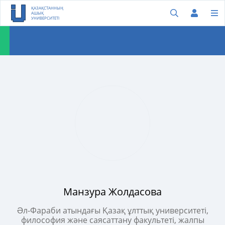
ҚАЗАҚСТАННЫҢ
АШЫҚ
УНИВЕРСИТЕТІ
Манзура Жолдасова
Əл-Фараби атындағы Қазақ ұлттық университеті,
философия және саясаттану факультеті, жалпы