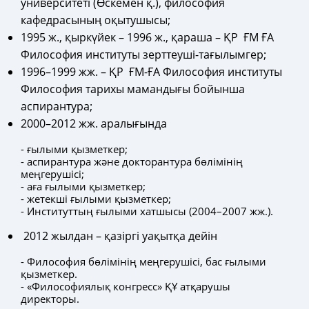
университеті (Өскемен қ.), философия
кафедрасының оқытушысы;
1995 ж., қыркүйек – 1996 ж., қараша – ҚР ҒМ ҒА
Философия институты зерттеуші-тағылымгер;
1996–1999 жж. – ҚР ҒМ-ҒА Философия институты
Философия тарихы мамандығы бойынша
аспирантура;
2000–2012 жж. аралығында
- ғылыми қызметкер;
- аспирантура және докторантура бөлімінің
меңгерушісі;
- аға ғылыми қызметкер;
- жетекші ғылыми қызметкер;
- Институттың ғылыми хатшысы (2004–2007 жж.).
2012 жылдан – қазіргі уақытқа дейін
- Философия бөлімінің меңгерушісі, бас ғылыми
қызметкер.
- «Философиялық конгресс» ҚҰ атқарушы
директоры.