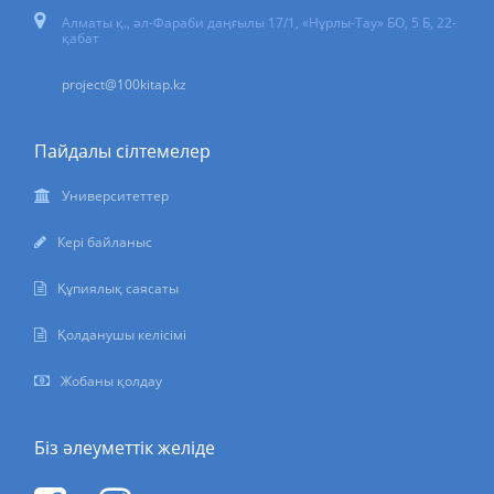
Алматы қ., әл-Фараби даңғылы 17/1, «Нұрлы-Тау» БО, 5 Б, 22-
қабат
project@100kitap.kz
Пайдалы сілтемелер
Университеттер
Кері байланыс
Құпиялық саясаты
Қолданушы келісімі
Жобаны қолдау
Біз әлеуметтік желіде