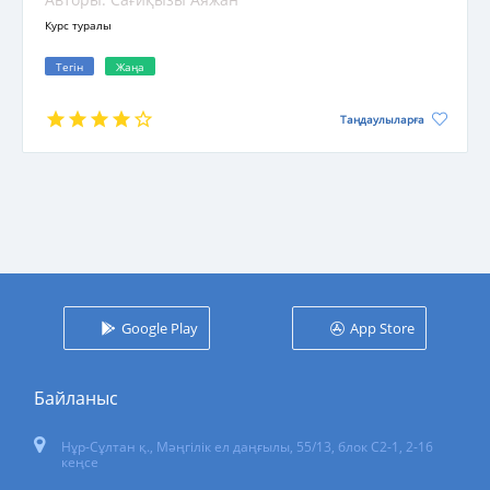
Курс туралы
Тегін
Жаңа
Таңдаулыларға
Google Play
App Store
Байланыс
Нұр-Сұлтан қ.
,
Мәңгілік ел даңғылы, 55/13
, блок С2-1, 2-16
кеңсе