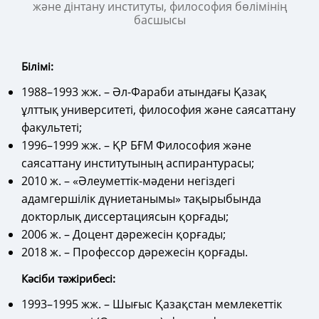
және дінтану институты, философия бөлімінің
басшысы
Білімі:
1988–1993 жж. – Әл-Фараби атындағы Қазақ
ұлттық университеті, философия және саясаттану
факультеті;
1996–1999 жж. – ҚР БҒМ Философия және
саясаттану институтының аспирантурасы;
2010 ж. – «Әлеуметтік-мәдени негіздегі
адамгершілік дүниетанымы» тақырыбында
докторлық диссертациясын қорғады;
2006 ж. – Доцент дәрежесін қорғады;
2018 ж. – Профессор дәрежесін қорғады.
Кәсіби тәжірибесі:
1993–1995 жж. – Шығыс Қазақстан мемлекеттік