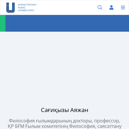
ҚАЗАҚСТАННЫҢ
АШЫҚ
УНИВЕРСИТЕТІ
Сағиқызы Аяжан
Философия ғылымдарының докторы, профессор,
ҚР БҒМ Ғылым комитетінің Философия, саясаттану