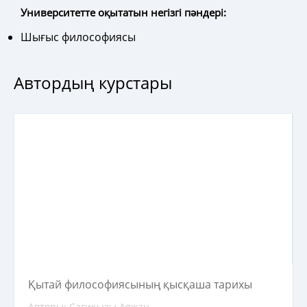
Университетте оқытатын негізгі пәндері:
Шығыс философиясы
Автордың курстары
Қытай философиясының қысқаша тарихы
Авторы: Сағиқызы Аяжан