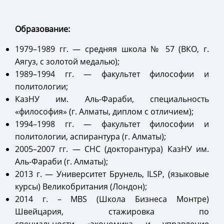
Образование:
1979–1989 гг.
—
средняя школа № 57 (ВКО, г.
Аягуз, с золотой медалью);
1989–1994 гг.
—
факультет философии и
политологии;
КазНУ им. Аль-Фараби, специальность
«философия» (г. Алматы, диплом с отличием);
1994–1998 гг.
—
факультет философии и
политологии, аспирантура (г. Алматы);
2005–2007 гг.
—
СНС (докторантура) КазНУ им.
Аль-Фараби (г. Алматы);
2013 г.
—
Университет Брунель, ILSP, (языковые
курсы) Великобритания (Лондон);
2014 г. – MBS (Школа Бизнеса Монтре)
Швейцария, стажировка по