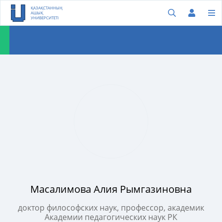
ҚАЗАҚСТАННЫҢ
АШЫҚ
УНИВЕРСИТЕТІ
Масалимова Алия Рымгазиновна
д
октор философских наук, профессор, академик
Академии педагогических наук РК