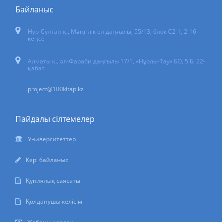
Байланыс
Нұр-Сұлтан қ.
,
Мәңгілік ел даңғылы, 55/13
, блок С2-1, 2-16
кеңсе
Алматы қ., әл-Фараби даңғылы 17/1, «Нұрлы-Тау» БО, 5 Б, 22-
қабат
project@100kitap.kz
Пайдалы сілтемелер
Университеттер
Кері байланыс
Құпиялық саясаты
Қолданушы келісімі