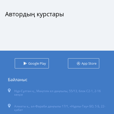
Автордың курстары
Google Play
App Store
Байланыс
Нұр-Сұлтан қ.
,
Мәңгілік ел даңғылы, 55/13
, блок С2-1, 2-16
кеңсе
Алматы қ., әл-Фараби даңғылы 17/1, «Нұрлы-Тау» БО, 5 Б, 22-
қабат