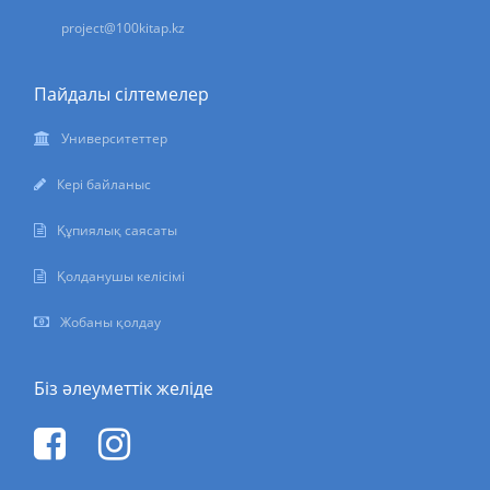
project@100kitap.kz
Пайдалы сілтемелер
Университеттер
Кері байланыс
Құпиялық саясаты
Қолданушы келісімі
Жобаны қолдау
Біз әлеуметтік желіде